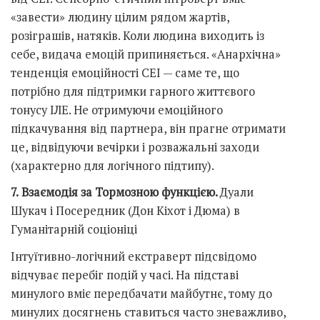
«завести» людину цілим рядом жартів,
розіграшів, натяків. Коли людина виходить із
себе, видача емоцій припиняється. «Анархічна»
тенденція емоційності СЕІ — саме те, що
потрібно для підтримки гарного життєвого
тонусу ІЛЕ. Не отримуючи емоційного
підкачування від партнера, він прагне отримати
це, відвідуючи вечірки і розважальні заходи
(характерно для логічного підтипу).
7.
Взаємодія за Тормозною функцією.
Дуали
Шукач і Посередник (Дон Кіхот і Дюма) в
Гуманітарній соціоніці
Інтуїтивно-логічний екстраверт підсвідомо
відчуває перебіг подій у часі. На підставі
минулого вміє передбачати майбутнє, тому до
минулих досягнень ставиться часто зневажливо,