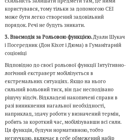
схильність залишати предмети там, де ними
користувався, тому тільки за допомогою СЕІ
може бути легко створений задовільний
порядок. Речі не будуть зникати.
3.
Взаємодія за Рольовою функцією.
Дуали Шукач
і Посередник (Дон Кіхот і Дюма) в Гуманітарній
соціоніці
Відповідно до своєї рольової функції Інтуїтивно-
логічний екстраверт мобілізується в
екстремальних ситуаціях. Якщо на нього
сильний вольовий тиск, він дає несподівано
рішучу відсіч. Відкладені накопичені справи в
разі виникнення нагальної необхідності,
наприклад, здачу роботи у визначений термін,
робить за короткий час, мобілізувавши всі сили.
Ця функція, будучи нормативною, тобто
негнучкою, включає в себе обмежений набір