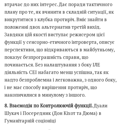
втрачає до них інтерес. Дає поради тактичного
плану про те, як вчинити в складній ситуації, як
викрутитися з клубка протиріч. Вміє знайти в
положенні двох альтернатив третій вихід.
Завдяки цій якості виступає режисером цієї
функції у сенсорно-етичного інтроверта, описує
перспективи, що відкриваються в майбутньому,
показує безпрограшність справи, що
починається. Без налаштування з боку ІЛЕ
діяльність СЕІ набагато менш успішна, так як
надто безпроблемна і легковажна, з одного боку,
і не має способу вирішення протиріч, що
накопичилися в минулому з іншого.
8.
Взаємодія по Контролюючій функції.
Дуали
Шукач і Посередник (Дон Кіхот та Дюма) в
Гуманітарній соціоніці