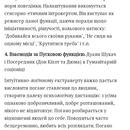
норм поведінки. Налаштування виконується
сенсорно-етичним інтровертом. Він виступає як
режисер даної функції, даючи поради щодо
ініціативності, рішучості, вольового натиску:
"Добивайся всього своїми руками", "Не сиди на
одному місці", "Крутитися треба" і т.п.
4.
Взаємодія за Пусковою функцією.
Дуали Шукач
і Посередник (Дон Кіхот та Дюма) в Гуманітарній
соціоніці
Інтуїтивно-логічному екстраверту важко дається
висловити погане ставлення до людини,
створити далеку психологічну дистанцію: з усіма
однаково доброзичливий, добре розташований,
нікого не відштовхує. Погано розбирається у
відношенні людей до себе. Поводиться часто
безцеремонно, любить всіх розглядати. Погано