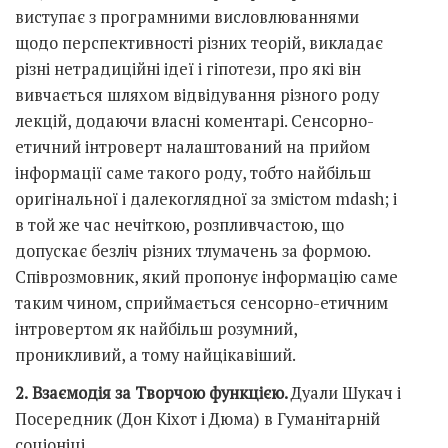
виступає з програмними висловлюваннями
щодо перспективності різних теорій, викладає
різні нетрадиційні ідеї і гіпотези, про які він
вивчається шляхом відвідування різного роду
лекцій, додаючи власні коментарі. Сенсорно-
етичний інтроверт налаштований на прийом
інформації саме такого роду, тобто найбільш
оригінальної і далекоглядної за змістом mdash; і
в той же час нечіткою, розпливчастою, що
допускає безліч різних тлумачень за формою.
Співрозмовник, який пропонує інформацію саме
таким чином, сприймається сенсорно-етичним
інтровертом як найбільш розумний,
проникливий, а тому найцікавіший.
2.
Взаємодія за Творчою функцією.
Дуали Шукач і
Посередник (Дон Кіхот і Дюма) в Гуманітарній
соціоніці