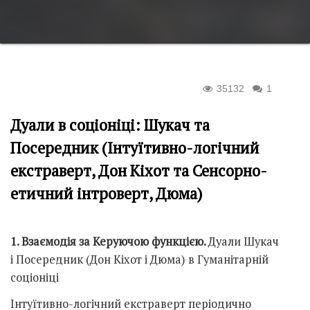
35132
1
Дуали в соціоніці: Шукач та
Посередник (Інтуїтивно-логічний
екстраверт, Дон Кіхот та Сенсорно-
етичний інтроверт, Дюма)
1. Взаємодія за Керуючою функцією.
Дуали Шукач
і Посередник (Дон Кіхот і Дюма) в Гуманітарній
соціоніці
Інтуїтивно-логічний екстраверт періодично