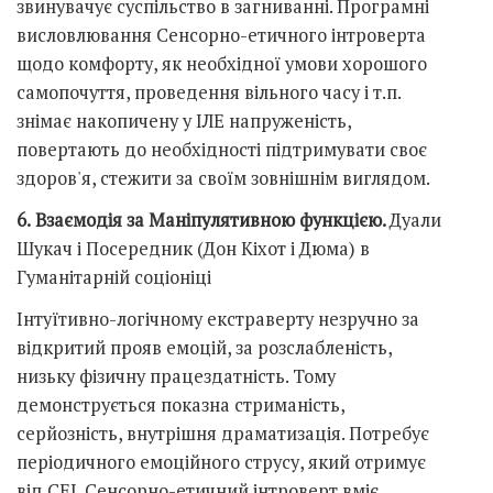
звинувачує суспільство в загниванні. Програмні
висловлювання Сенсорно-етичного інтроверта
щодо комфорту, як необхідної умови хорошого
самопочуття, проведення вільного часу і т.п.
знімає накопичену у ІЛЕ напруженість,
повертають до необхідності підтримувати своє
здоров'я, стежити за своїм зовнішнім виглядом.
6.
Взаємодія за Маніпулятивною функцією.
Дуали
Шукач і Посередник (Дон Кіхот і Дюма) в
Гуманітарній соціоніці
Інтуїтивно-логічному екстраверту незручно за
відкритий прояв емоцій, за розслабленість,
низьку фізичну працездатність. Тому
демонструється показна стриманість,
серйозність, внутрішня драматизація. Потребує
періодичного емоційного струсу, який отримує
від СЕІ. Сенсорно-етичний інтроверт вміє