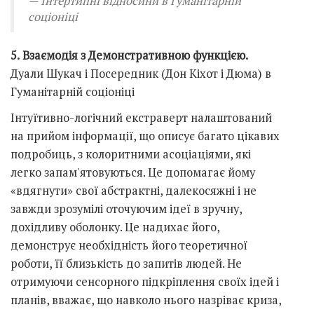
Інтертипні відносини в Гуманітарній
соціоніці
5.
Взаємодія з Демонстративною функцією.
Дуали Шукач і Посередник (Дон Кіхот і Дюма) в
Гуманітарній соціоніці
Інтуїтивно-логічний екстраверт налаштований
на прийом інформації, що описує багато цікавих
подробиць, з колоритними асоціаціями, які
легко запам'ятовуються. Це допомагає йому
«вдягнути» свої абстрактні, далекосяжні і не
завжди зрозумілі оточуючим ідеї в зручну,
дохідливу оболонку. Це надихає його,
демонструє необхідність його теоретичної
роботи, її близькість до запитів людей. Не
отримуючи сенсорного підкріплення своїх ідей і
планів, вважає, що навколо нього назріває криза,