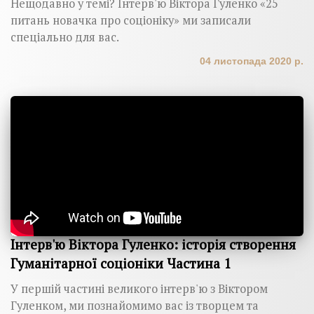
Нещодавно у темі? Інтерв'ю Віктора Гуленко «25
питань новачка про соціоніку» ми записали
спеціально для вас.
04 листопада 2020 р.
Інтерв'ю Віктора Гуленко: історія створення
Гуманітарної соціоніки Частина 1
У першій частині великого інтерв'ю з Віктором
Гуленком, ми познайомимо вас із творцем та