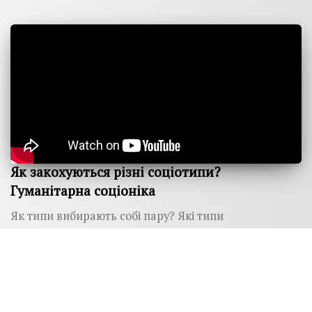
Як закохуються різні соціотипи?
Гуманітарна соціоніка
Як типи вибирають собі пару? Які типи
холоднокровні, а які пристрасні сценарії відносин?
Соціонік Віктор Гуленко розповідає про це
детальніше.
28 червня 2018 р.