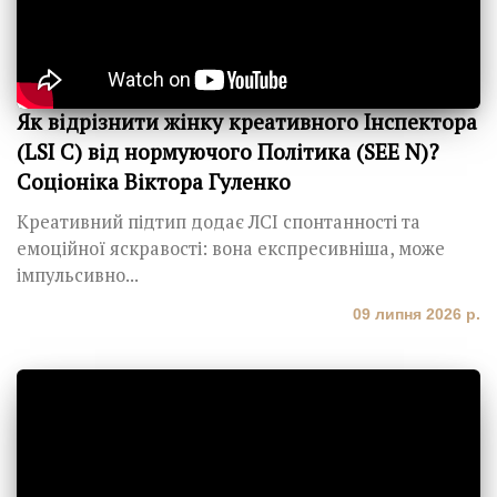
Як відрізнити жінку креативного Інспектора
(LSI C) від нормуючого Політика (SEE N)?
Соціоніка Віктора Гуленко
Креативний підтип додає ЛСІ спонтанності та
емоційної яскравості: вона експресивніша, може
імпульсивно...
09 липня 2026 р.