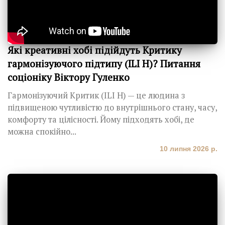
Які креативні хобі підійдуть Критику
гармонізуючого підтипу (ILI H)? Питання
соціоніку Віктору Гуленко
Гармонізуючий Критик (ILI H) — це людина з
підвищеною чутливістю до внутрішнього стану, часу,
комфорту та цілісності. Йому підходять хобі, де
можна спокійно...
10 липня 2026 р.