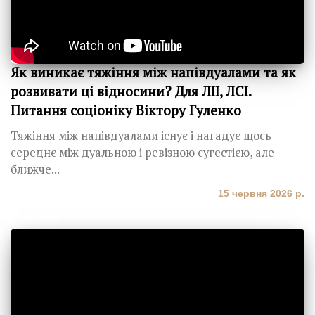
Як виникає тяжіння між напівдуалами та як
розвивати ці відносини? Для ЛІІ, ЛСІ.
Питання соціоніку Віктору Гуленко
Тяжіння між напівдуалами існує і нагадує щось
середнє між дуальною і ревізною сугестією, але
ближче...
15 червня 2026 р.