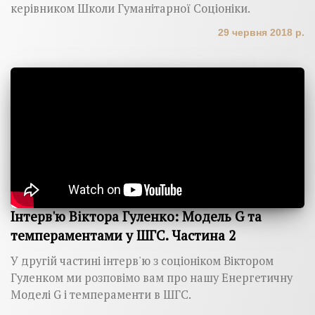
керівником Школи Гуманітарної Соціоніки.
29 червня 2018 р.
Інтерв'ю Віктора Гуленко: Модель G та
темпераментами у ШГС. Частина 2
У другій частині інтерв'ю з соціоніком Віктором
Гуленком ми розповімо вам про нашу Енергетичну
Моделі G і темпераменти в ШГС.