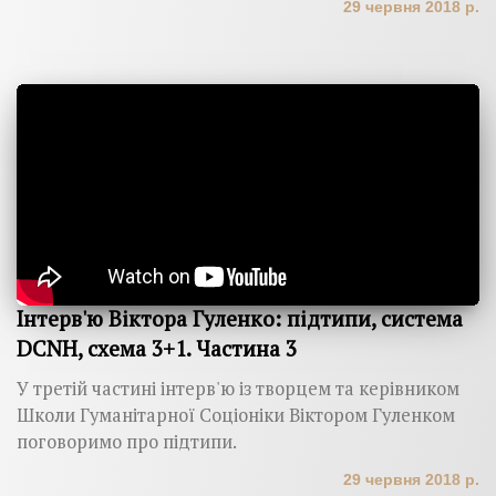
29 червня 2018 р.
Інтерв'ю Віктора Гуленко: підтипи, система
DCNH, схема 3+1. Частина 3
У третій частині інтерв'ю із творцем та керівником
Школи Гуманітарної Соціоніки Віктором Гуленком
поговоримо про підтипи.
29 червня 2018 р.