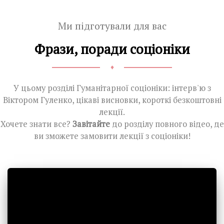
Ми підготували для вас
Фрази, поради соціоніки
♦
У цьому розділі Гуманітарної соціоніки: інтерв'ю з
Віктором Гуленко, цікаві висновки, короткі безкоштовні
лекції.
Хочете знати все?
Завітайте
до розділу повного відео, де
ви зможете замовити лекції з соціоніки!