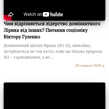
Чим відрізняється лідерство домінантного
Лірика від інших? Питання соціоніку
Віктору Гуленко
Домінантний підтип Лірика (IЕI-D), звичайно,
зустрічається не так часто, тому що базова природа
ІЕІ — гармонізуюча, а не...
20 червня 2026 р.