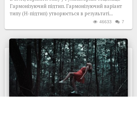
Гармонізуючий підтип. Гармонізуючий варіант
типу (Н-підтип) утворюється в результаті...
46633
7
ФУНКЦІЇ
Функціон альний стан I - інтуїція