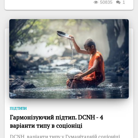
50835
1
ПІДТИПИ
Гармонізуючий підтип. DCNH - 4
варіанти типу в соціоніці
DCNH, варіанти типу у Гуманітарній соціоніці.