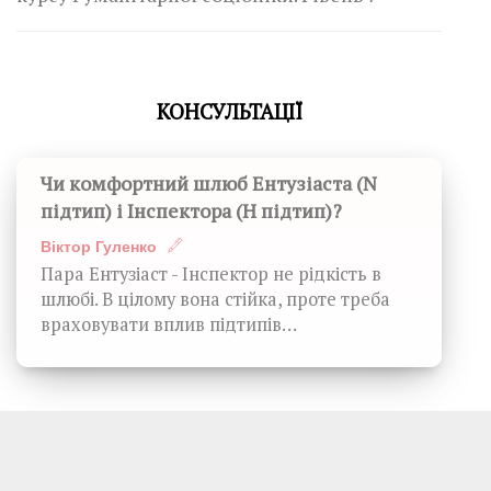
КОНСУЛЬТАЦІЇ
Чи комфортний шлюб Ентузіаста (N
підтип) і Інспектора (H підтип)?
Віктор Гуленко
Пара Ентузіаст - Інспектор не рідкість в
шлюбі. В цілому вона стійка, проте треба
враховувати вплив підтипів…