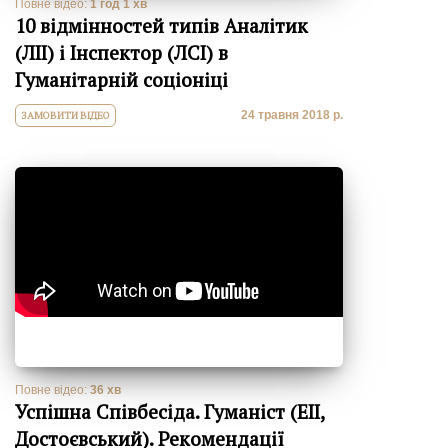
Повне відео:
1 год 1 хв
10 відмінностей типів Аналітик
(ЛІІ) і Інспектор (ЛСІ) в
Гуманітарній соціоніці
24 травня 2018 р.
ЗАМОВИТИ ВІДЕО
Повне відео:
36 хв
Успішна Співбесіда. Гуманіст (ЕІІ,
Достоєвський). Рекомендації