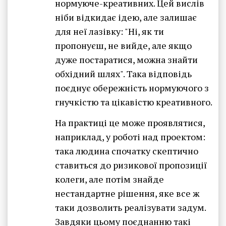
нормуюче-креативних. Цей вислів
ніби відкидає ідею, але залишає
для неї лазівку: "Ні, як ти
пропонуєш, не вийде, але якщо
дуже постаратися, можна знайти
обхідний шлях". Така відповідь
поєднує обережність нормуючого з
гнучкістю та цікавістю креативного.
На практиці це може проявлятися,
наприклад, у роботі над проектом:
така людина спочатку скептично
ставиться до ризикової пропозиції
колеги, але потім знайде
нестандартне рішення, яке все ж
таки дозволить реалізувати задум.
Завдяки цьому поєднанню такі