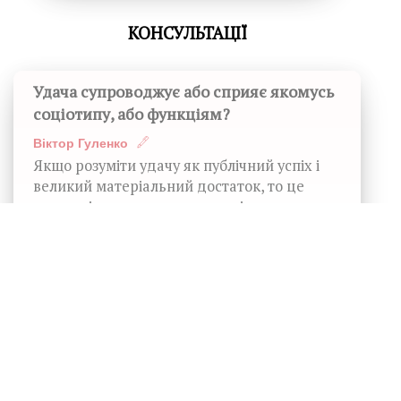
КОНСУЛЬТАЦІЇ
Удача супроводжує або сприяє якомусь
соціотипу, або функціям?
Віктор Гуленко
Якщо розуміти удачу як публічний успіх і
великий матеріальний достаток, то це
властивість центральних типів…
Яким буде інтегральний тип відносин,
якщо до групи із двох додати третього?
Соціоніка Віктора Гуленко
Віктор Гуленко
Тріада набуває інтегрального типу