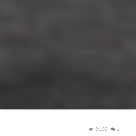
34195
1