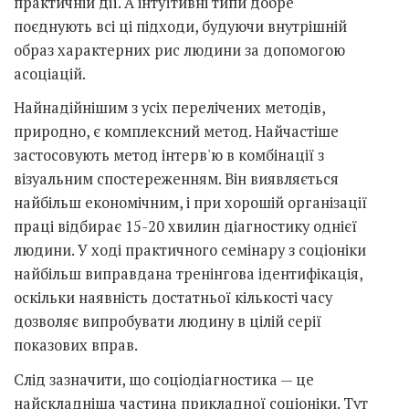
практичній дії. А інтуїтивні типи добре
поєднують всі ці підходи, будуючи внутрішній
образ характерних рис людини за допомогою
асоціацій.
Найнадійнішим з усіх перелічених методів,
природно, є комплексний метод. Найчастіше
застосовують метод інтерв'ю в комбінації з
візуальним спостереженням. Він виявляється
найбільш економічним, і при хорошій організації
праці відбирає 15-20 хвилин діагностику однієї
людини. У ході практичного семінару з соціоніки
найбільш виправдана тренінгова ідентифікація,
оскільки наявність достатньої кількості часу
дозволяє випробувати людину в цілій серії
показових вправ.
Слід зазначити, що соціодіагностика — це
найскладніша частина прикладної соціоніки. Тут