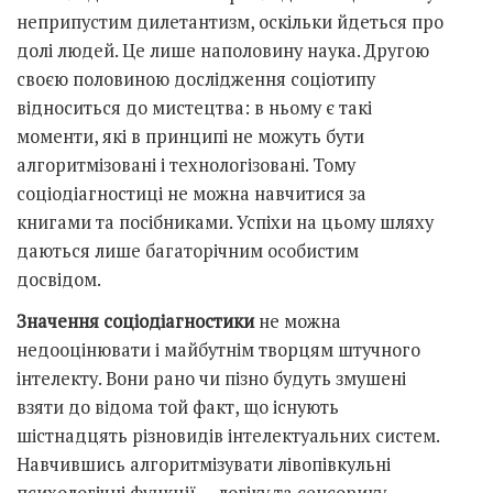
неприпустим дилетантизм, оскільки йдеться про
долі людей. Це лише наполовину наука. Другою
своєю половиною дослідження соціотипу
відноситься до мистецтва: в ньому є такі
моменти, які в принципі не можуть бути
алгоритмізовані і технологізовані. Тому
соціодіагностиці не можна навчитися за
книгами та посібниками. Успіхи на цьому шляху
даються лише багаторічним особистим
досвідом.
Значення соціодіагностики
не можна
недооцінювати і майбутнім творцям штучного
інтелекту. Вони рано чи пізно будуть змушені
взяти до відома той факт, що існують
шістнадцять різновидів інтелектуальних систем.
Навчившись алгоритмізувати лівопівкульні
психологічні функції — логіку та сенсорику, —