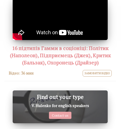
16 підтипів Гамми в соціоніці: Політик
(Наполеон), Підприємець (Джек), Критик
(Бальзак), Охоронець (Драйзер)
Відео:
36 мин
ЗАМОВИТИ ВІДЕО
Find out your type
V. Hulenko for english speakers
Contact us