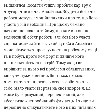
виділитися, досягти успіху, зробити кар'єру є
другорядними для Аналітика. Збудити його до
роботи можуть емоційні заклики про те, що його
участь у ній необхідна. При цьому бажано
натхненно пояснити йому, що вже виконано
величезний обсяг роботи, але без його участі
справа може зайти в глухий кут. Сам Аналітик
мало піклується про зручності на робочому місці
та в побуті, проте комфорт підвищує його
працездатність та настрій. Тому якщо ви
вирішите за нього всі проблеми облаштування,
він буде дуже вдячний. Він також не вміє
домагатися та просити чогось особисто для
себе, мало уваги звертає на своє здоров'я. Це
може бути розумний, перспективний, але
абсолютно «непробивний» фахівець. І якщо ви
періодично опікуватимете його в цих питаннях