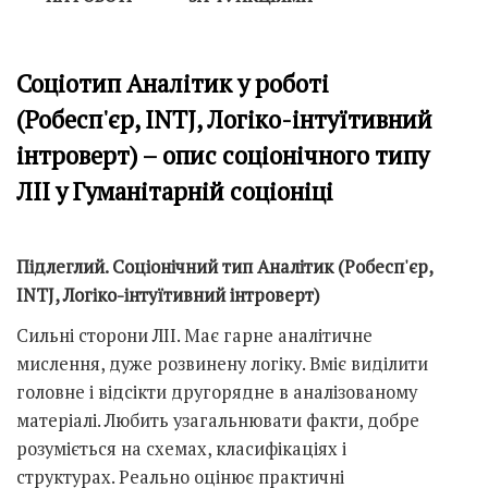
Соціотип Аналітик у роботі
(Робесп'єр, INTJ, Логіко-інтуїтивний
інтроверт) – опис соціонічного типу
ЛІІ у Гуманітарній соціоніці
Підлеглий. Соціонічний тип Аналітик (Робесп'єр,
INTJ, Логіко-інтуїтивний інтроверт)
Сильні сторони ЛІІ. Має гарне аналітичне
мислення, дуже розвинену логіку. Вміє виділити
головне і відсікти другорядне в аналізованому
матеріалі. Любить узагальнювати факти, добре
розуміється на схемах, класифікаціях і
структурах. Реально оцінює практичні