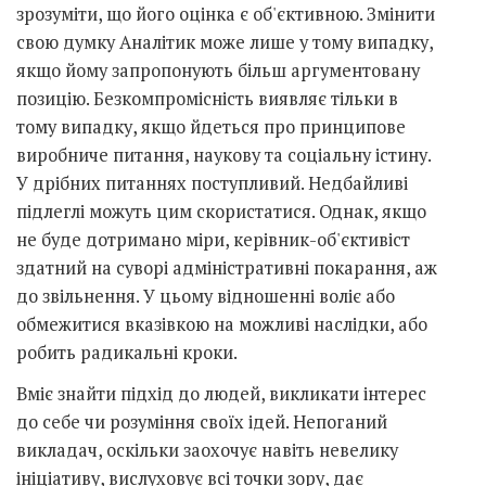
зрозуміти, що його оцінка є об'єктивною. Змінити
свою думку Аналітик може лише у тому випадку,
якщо йому запропонують більш аргументовану
позицію. Безкомпромісність виявляє тільки в
тому випадку, якщо йдеться про принципове
виробниче питання, наукову та соціальну істину.
У дрібних питаннях поступливий. Недбайливі
підлеглі можуть цим скористатися. Однак, якщо
не буде дотримано міри, керівник-об'єктивіст
здатний на суворі адміністративні покарання, аж
до звільнення. У цьому відношенні воліє або
обмежитися вказівкою на можливі наслідки, або
робить радикальні кроки.
Вміє знайти підхід до людей, викликати інтерес
до себе чи розуміння своїх ідей. Непоганий
викладач, оскільки заохочує навіть невелику
ініціативу, вислуховує всі точки зору, дає