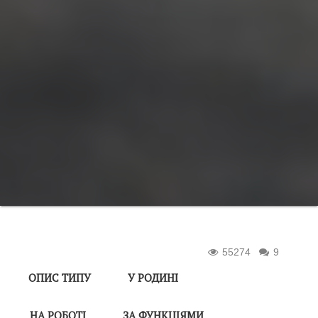
55274
9
ОПИС ТИПУ
У РОДИНІ
НА РОБОТІ
ЗА ФУНКЦІЯМИ