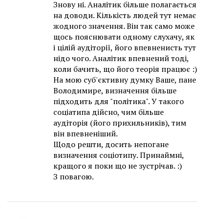
Знову ні. Аналітик більше полагається
на доводи. Кількість людей тут немає
жодного значення. Він так само може
щось пояснювати одному слухачу, як
і цілій аудіторії, його впевненисть тут
нідо чого. Аналітик впевнений тоді,
коли бачить, що його теорія працює :)
На мою суб'єктивну думку Ваше, пане
Володимире, визначення більше
підходить для "політика". У такого
соціатипа дійсно, чим більше
аудіторія (його прихильників), тим
він впевненіший.
Щодо решти, досить непогане
визначення соціотипу. Принаймні,
кращого я поки що не зустрічав. :)
З повагою.