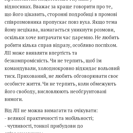
відносинах. Вважає за краще говорити про те,
що його цікавить, сторонні подробиці в промові
співрозмовника пропускає повз вуха. Якщо тема
йому нецікава, намагається уникнути розмови,
оскільки хоче витрачати час даремно. Не любить
робити кілька справ відразу, особливо поспіхом.
ЛІІ може виявляти впертість та
безкомпромісність. Чи не терпить, щоб їм
командували, холоднокровно відкидає вольовий
тиск. Прихований, не любить обговорювати своє
особисте життя. Чи не терпить, коли обмежують
його свободу, висловлюють необґрунтовані
вимоги.
Від ЛІІ не можна вимагати та очікувати:
- великої практичності та мобільності;
- чутливості, тонкої прибудови до