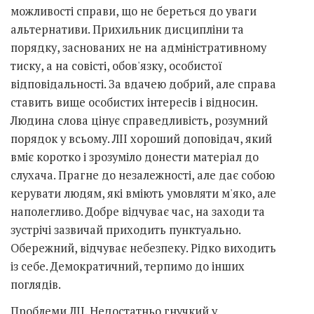
можливості справи, що не береться до уваги
альтернативи. Прихильник дисципліни та
порядку, заснованих не на адміністративному
тиску, а на совісті, обов'язку, особистої
відповідальності. За вдачею добрий, але справа
ставить вище особистих інтересів і відносин.
Людина слова цінує справедливість, розумний
порядок у всьому. ЛІІ хороший доповідач, який
вміє коротко і зрозуміло донести матеріал до
слухача. Прагне до незалежності, але дає собою
керувати людям, які вміють умовляти м'яко, але
наполегливо. Добре відчуває час, на заходи та
зустрічі зазвичай приходить пунктуально.
Обережний, відчуває небезпеку. Рідко виходить
із себе. Демократичний, терпимо до інших
поглядів.
Проблеми ЛІІ. Недостатньо гнучкий у