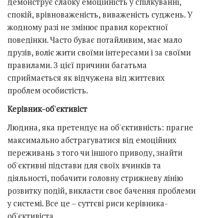
демонструє слабку емоційність у спілкуванні,
спокій, врівноваженість, виваженість суджень. У
жодному разі не змінює правил коректної
поведінки. Часто буває потайливим, має мало
друзів, воліє жити своїми інтересами і за своїми
правилами. З цієї причини багатьма
сприймається як відчужена від життєвих
проблем особистість.
Керівник-об'єктивіст
Людина, яка претендує на об'єктивність: прагне
максимально абстрагуватися від емоційних
переживань з того чи іншого приводу, знайти
об'єктивні підстави для своїх вчинків та
діяльності, побачити головну стрижневу лінію
розвитку подій, викласти своє бачення проблеми
у системі. Все це – суттєві риси керівника-
об'єктивіста.