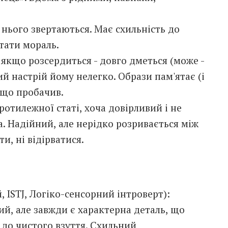
 нього звертаються. Має схильність до
тати мораль.
 якщо розсердиться - довго дметься (може -
ий настрій йому нелегко. Образи пам'ятає (і
кщо пробачив.
отилежної статі, хоча довірливий і не
. Надійний, але нерідко розривається між
и, ні відірватися.
 ISTJ, Логіко-сенсорний інтроверт):
ий, але завжди є характерна деталь, що
 до чистого взуття. Схильний