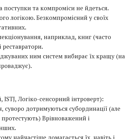
на поступки та компроміси не йдеться.
його логікою. Безкомпромісний у своїх
гативних.
лекціонування, наприклад, книг (часто
і реставратори.
ліджуваних ним систем вибирає їх кращу (на
впроваджує).
 ISTJ, Логіко-сенсорний інтроверт):
ин, суворо дотримуються субординації (але
, протестують) Врівноважений і
інших.
тому найчастіше домагається їх, навіть і