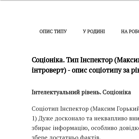
ОПИС ТИПУ
У РОДИНІ
НА РОБ
Соціоніка. Тип Інспектор (Макси
інтроверт) - опис соціотипу за рів
Інтелектуальний рівень. Соціоніка
Соціотип Інспектор (Максим Горький,
1) Дуже досконало та неквапливо вни
збирає інформацію, особливо довідко
збере достатньо фактів.