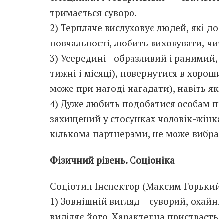
тримається суворо.
2) Терпляче вислуховує людей, які до
повчальності, любить виховувати, чи
3) Усередині - образливий і ранимий,
тижні і місяці), повернутися в хорош
може при нагоді нагадати), навіть я
4) Дуже любить подобатися особам пр
захищений у стосунках чоловік-жінка
кількома партнерами, не може вибрат
Фізичний рівень. Соціоніка
Соціотип Інспектор (Максим Горький,
1) Зовнішній вигляд – суворий, охайн
виділяє його. Характерна пристрасть