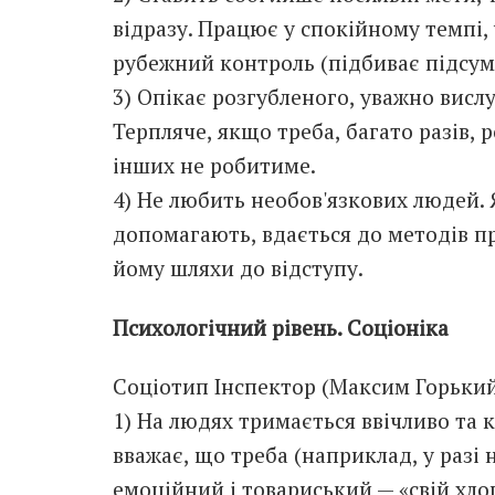
відразу. Працює у спокійному темпі,
рубежний контроль (підбиває підсум
3) Опікає розгубленого, уважно висл
Терпляче, якщо треба, багато разів, р
інших не робитиме.
4) Не любить необов'язкових людей.
допомагають, вдається до методів п
йому шляхи до відступу.
Психологічний рівень. Соціоніка
Соціотип Інспектор (Максим Горький,
1) На людях тримається ввічливо та 
вважає, що треба (наприклад, у разі 
емоційний і товариський — «свій хло