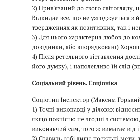
2) Прив'язаний до свого світогляду, 
Відкидає все, що не узгоджується з 
твердженнях як позитивних, так і не
3) Для нього характерна любов до ко
довідники, або впорядковані) Хорош
4) Після ретельного зіставлення дос
його думку), і наполегливо їй слід (
Соціальний рівень. Соціоніка
Соціотип Інспектор (Максим Горький,
1) Точні виконавці у ділових віднос
якщо повністю не згодні з системою
виконавчий сам, того ж вимагає від 
2) Ставить собі лише посильні мети, 