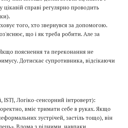
 у цікавій справі регулярно проводить
ки).
уховує того, хто звернувся за допомогою.
оз'яснює, що і як треба робити. Але за
 Якщо пояснення та переконання не
римусу. Дотискає супротивника, відсікаючи
 ISTJ, Логіко-сенсорний інтроверт):
коректно, вміє тримати себе в руках. Якщо
неформальних зустрічей, застіль тощо), він
пець». Вдома з рідними, навпаки,