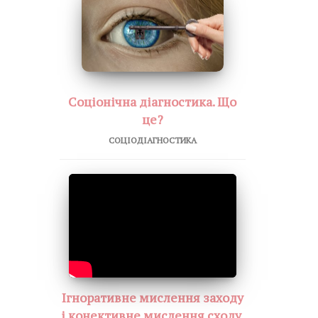
Соціонічна діагностика. Що
це?
СОЦІОДІАГНОСТИКА
Ігноративне мислення заходу
і конективне мислення сходу.