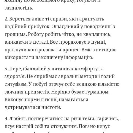
заздалегідь.
2. Береться лише ті справи, які гарантують
надійний прибуток. Ощадливий у поводженні з
грошима. Роботу робить чітко, не кваплячись,
вникаючи в деталі. Все прораховує в думці,
прагнучи контролювати процес. Вміє з вигодою
використати накопичену інформацію.
3. Передбачливий у питаннях комфорту та
здоров'я. Не сприймає авральні методи і голий
ентузіазм. У побуті оточує себе великою кількістю
звичних предметів. Нерідко буває гурманом.
Виконує норми гігієни, намагається
дотримуватися чистоти.
4. Любить посперечатися на різні теми. Гарячись,
псує настрій собі та оточуючим. Погано керує