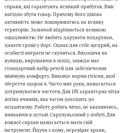
справи, які гарантують великий прибуток. Вміє
вигідно збути товар. Причому його ділова
активність може поширюватись на велику
територію. Зазвичай відрізняється великою
ощадливістю. Не любить дарувати подарунки,
давати гроші у борг. Однак для себе щедрий, на
особисті витрати не скупиться. Виходячи на
вулицю, вирушаючи в похід, завжди має
стандартний набір речей для забезпечення
мінімуму комфорту. Виконує норми гігієни, щоб
зберегти здоров'я. Часто миє руки, намагається
дотримуватися чистоти. Для ІЛІ характерна чітка
логіка вчинків, яка часом доходить до
педантизму. Роботу робить чітко, не кваплячись,
вникаючи в деталі. Скрупульозний у побуті. Для
кожної справи намагається мати свій
інструмент. Йдучи з дому, перевіряє крани,