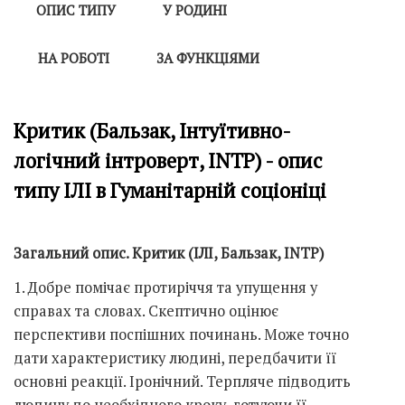
ОПИС ТИПУ
У РОДИНІ
НА РОБОТІ
ЗА ФУНКЦІЯМИ
Критик (Бальзак, Інтуїтивно-
логічний інтроверт, INTP) - опис
типу ІЛІ в Гуманітарній соціоніці
Загальний опис. Критик (ІЛІ, Бальзак, INTP)
1. Добре помічає протиріччя та упущення у
справах та словах. Скептично оцінює
перспективи поспішних починань. Може точно
дати характеристику людині, передбачити її
основні реакції. Іронічний. Терпляче підводить
людину до необхідного кроку, готуючи її