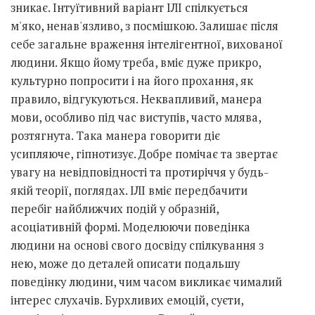
зникає. Інтуїтивний варіант ІЛІ спілкується
м'яко, ненав'язливо, з посмішкою. Залишає після
себе загальне враження інтелігентної, вихованої
людини. Якщо йому треба, вміє дуже прикро,
культурно попросити і на його прохання, як
правило, відгукуються. Неквапливий, манера
мови, особливо під час виступів, часто млява,
розтягнута. Така манера говорити діє
усипляюче, гіпнотизує. Добре помічає та звертає
увагу на невідповідності та протиріччя у будь-
якій теорії, поглядах. ІЛІ вміє передбачити
перебіг найближчих подій у образній,
асоціативній формі. Моделюючи поведінка
людини на основі свого досвіду спілкування з
нею, може до деталей описати подальшу
поведінку людини, чим часом викликає чималий
інтерес слухачів. Бурхливих емоцій, суєти,