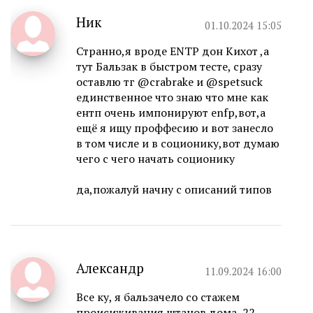
Ник
01.10.2024 15:05
Странно,я вроде ENTP дон Кихот ,а
тут Бальзак в быстром тесте, сразу
оставлю тг @crabrake и @spetsuck
единственное что знаю что мне как
ентп очень импонируют enfp,вот,а
ещё я ищу проффесию и вот занесло
в том числе и в соционику,вот думаю
чего с чего начать соционику
да,пожалуй начну с описаний типов
Александр
11.09.2024 16:00
Все ку, я бальзачело со стажем
происиживания штанов дома, 22