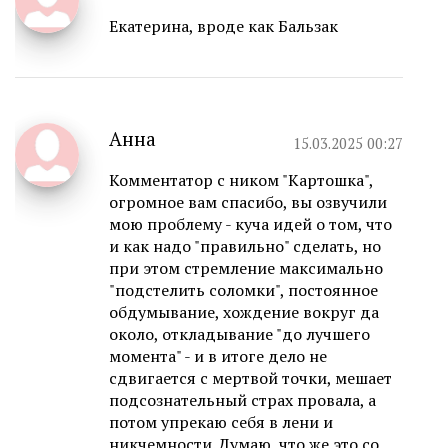
Екатерина, вроде как Бальзак
Анна
15.03.2025 00:27
Комментатор с ником "Картошка",
огромное вам спасибо, вы озвучили
мою проблему - куча идей о том, что
и как надо "правильно" сделать, но
при этом стремление максимально
"подстелить соломки", постоянное
обдумывание, хождение вокруг да
около, откладывание "до лучшего
момента" - и в итоге дело не
сдвигается с мертвой точки, мешает
подсознательный страх провала, а
потом упрекаю себя в лени и
никчемности. Думаю, что же это со