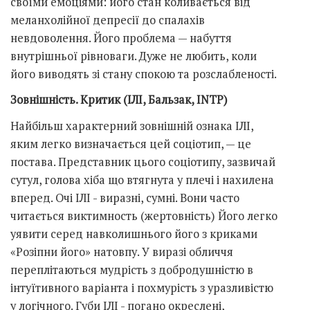
своїми емоціями: його стан коливається від
меланхолійної депресії до спалахів
невдоволення. Його проблема — набуття
внутрішньої рівноваги. Дуже не любить, коли
його виводять зі стану спокою та розслабленості.
Зовнішність. Критик (ІЛІ, Бальзак, INTP)
Найбільш характерний зовнішній ознака ІЛІ,
яким легко визначається цей соціотип, — це
постава. Представник цього соціотипу, зазвичай
сутул, голова хіба що втягнута у плечі і нахилена
вперед. Очі ІЛІ - виразні, сумні. Вони часто
читається виктимность (жертовність) Його легко
уявити серед навколишнього його з криками
«Розіпни його» натовпу. У виразі обличчя
переплітаються мудрість з добродушністю в
інтуїтивного варіанта і похмурість з уразливістю
у логічного. Губи ІЛІ - погано окреслені,