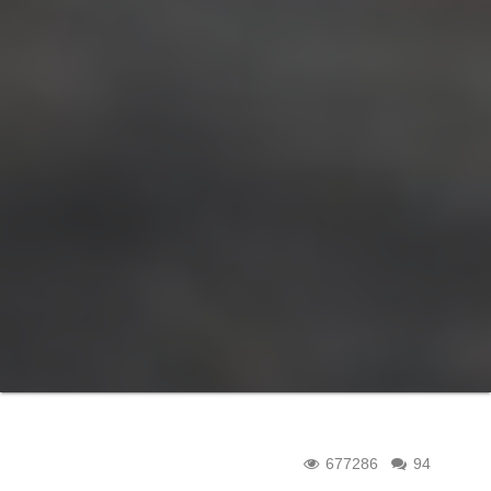
677286
94