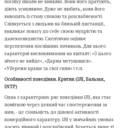
поспіху ніколи не виявляє. Вони його дратують,
діють усипляюче. Дуже не любить, коли його
виводять із стану спокою та розслабленості.
Спілкується з людьми на близькій дистанції,
викликає повагу до себе своєю мудрістю та
далекоглядністю. Скептично оцінює
перспективи поспішних починань. Для нього
характерні висловлювання на кшталт: «З цього
нічого не вийде», «Дарма метушишся».
«Убережи краще за свої сили» і т.п.
Особливості поведінки. Критик (ІЛІ, Бальзак,
INTP)
Одна з характерних рис поведінки ІЛІ, яка стає
помітною через деякий час спостереження за
ним, - це схильність до ділової активності
комерційного характеру. ІЛІ у звичайних умовах
досить лінивий і розслаблений. Береться лише ті