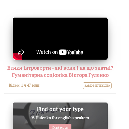
Етики інтроверти - які вони і на що здатні?
Гуманітарна соціоніка Віктора Гуленко
Відео:
1 ч 47 мин
ЗАМОВИТИ ВІДЕО
Find out your type
V. Hulenko for english speakers
Contact us