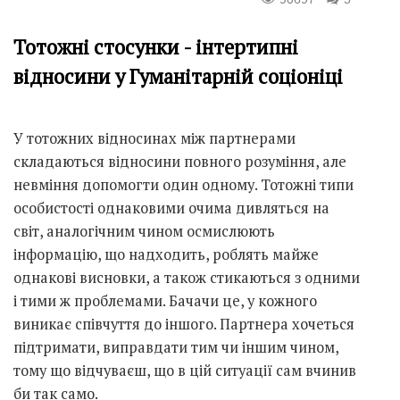
Тотожні стосунки - інтертипні
відносини у Гуманітарній соціоніці
У тотожних відносинах між партнерами
складаються відносини повного розуміння, але
невміння допомогти один одному. Тотожні типи
особистості однаковими очима дивляться на
світ, аналогічним чином осмислюють
інформацію, що надходить, роблять майже
однакові висновки, а також стикаються з одними
і тими ж проблемами. Бачачи це, у кожного
виникає співчуття до іншого. Партнера хочеться
підтримати, виправдати тим чи іншим чином,
тому що відчуваєш, що в цій ситуації сам вчинив
би так само.