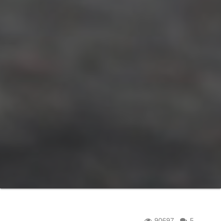
90697
5