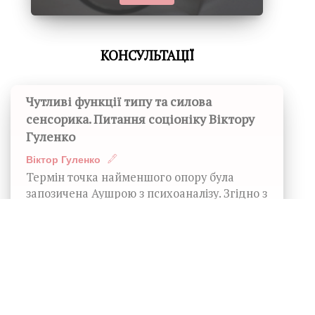
КОНСУЛЬТАЦІЇ
Чутливі функції типу та силова
сенсорика. Питання соціоніку Віктору
Гуленко
Віктор Гуленко
Термін точка найменшого опору була
запозичена Аушрою з психоаналізу. Згідно з
психоаналітичною теорією, точка...
Як покращити відносини з людиною
певного типу? Ірраціонали. Питання
соціоніку Віктору Гуленко