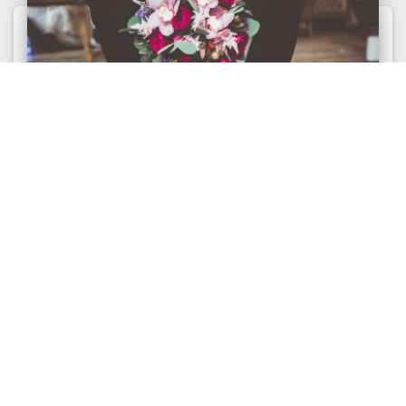
ОЗНАКИ
Аристократи та Демократи у соціоніці
Соціоніка. Аристократи та Демократи. Поняття
аристократизм та демократизм у соціоніці. Які
квадри, типи...
50455
6