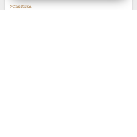
УСТАНОВКА
Гуманитарная установка
Гуманитарии отличаются особым душевным
настроем, связанным с переживаниями
о человеческих несовершенствах. Все они
в той...
24819
1