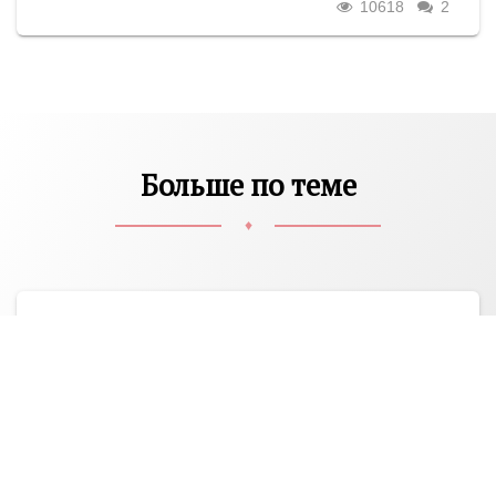
10618
2
Больше по теме
♦
CОЦИОНИКА В БИЗНЕСЕ
Что может Гуманитарная соционика в
бизнесе?
Прикладная соционика дает немалую отдачу
в области управленческого консультирования
фирм, организаций и учреждений любой