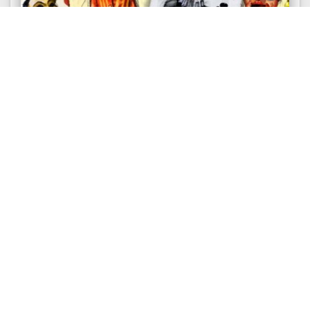
СТАТЬИ
Нарастание конфликта при сближении
темпераментов. Гуманитарная
соционика
Новая статья Виктора Гуленко (2021г.) о
конфликте. Гуманитарная соционика. Трудно
устранимые конфликты. Конфликт ...
8110
1