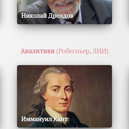
Николай Дроздов
Аналитики
(Робеспьер, ЛИИ)
Иммануил Кант