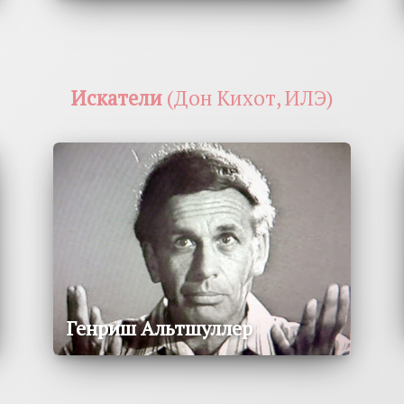
Искатели
(Дон Кихот, ИЛЭ)
Генриш Альтшуллер