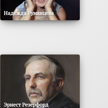
Надежда Румянцева
Эрнест Резерфорд