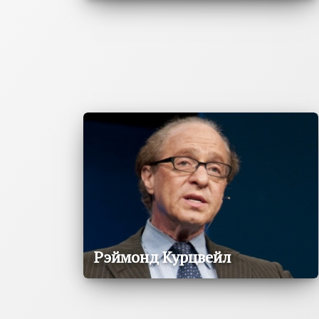
Рэймонд Курцвейл