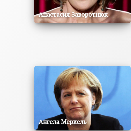
Анастасия Заворотнюк
Ангела Меркель