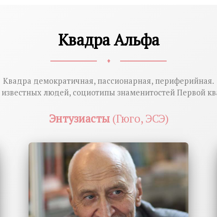
Квадра Альфа
♦
Квадра демократичная, пассионарная, периферийная.
известных людей, социотипы знаменитостей Первой к
Энтузиасты
(Гюго, ЭСЭ)