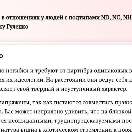
 в отношениях у людей с подтипами ND, NC, NH
ку Гуленко
о
о негибки и требуют от партнёра одинаковых в
я их идеологии. На расстоянии они ведут себя 
ляют свой твёрдый и неуступчивый характер.
напряжены, так как пытаются совместись прави
. Вас может неприятно удивить, что на близко
ся неожиданными, труднопредсказуемыми по
натура видна в хаотическом стремлении к поря