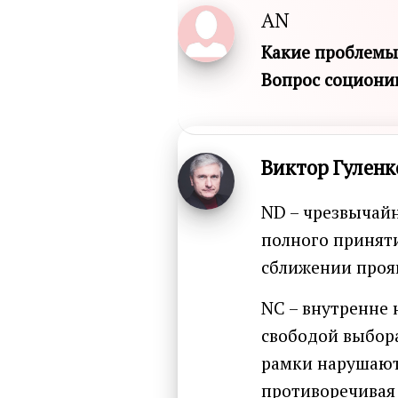
AN
Какие проблемы
Вопрос социони
Виктор Гуленк
ND – чрезвычайн
полного приняти
сближении прояв
NC – внутренне 
свободой выбора
рамки нарушают
противоречивая 