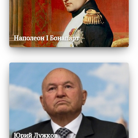
Наполеон I Бонапарт
Юрий Лужков