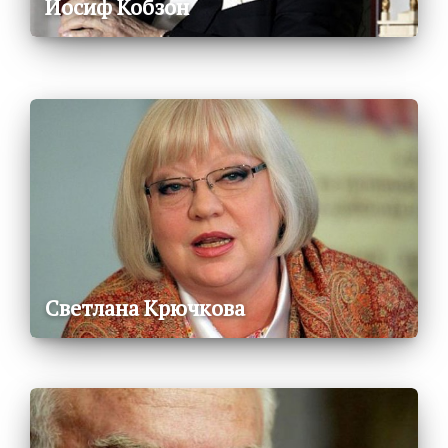
Иосиф Кобзон
Светлана Крючкова