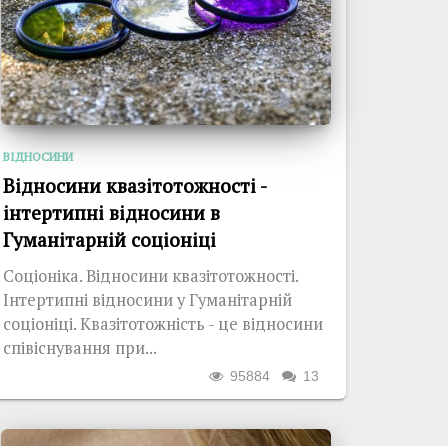
ВІДНОСИНИ
Відносини квазітотожності -
інтертипні відносини в
Гуманітарній соціоніці
Соціоніка. Відносини квазітотожності.
Інтертипні відносини у Гуманітарній
соціоніці. Квазітотожність - це відносини
співіснування при...
95884
13