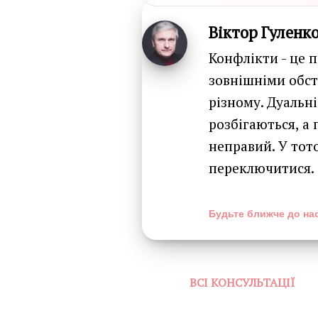
Віктор Гуленк
Конфлікти - це 
зовнішніми обст
різному. Дуальні
розбігаються, а 
неправий. У тот
переключитися.
Будьте ближче до нас
ВСІ КОНСУЛЬТАЦІЇ