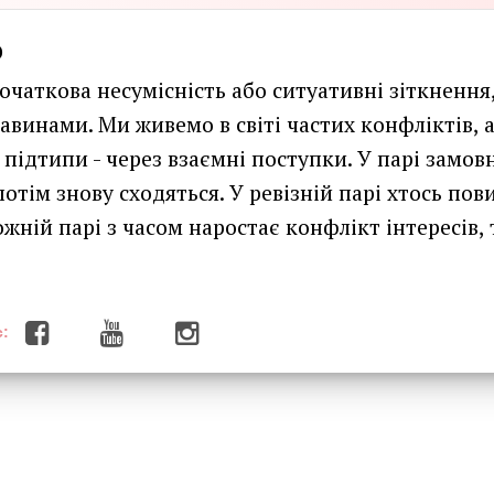
о
початкова несумісність або ситуативні зіткненн
авинами. Ми живемо в світі частих конфліктів, 
 підтипи - через взаємні поступки. У парі замов
потім знову сходяться. У ревізній парі хтось пов
ожній парі з часом наростає конфлікт інтересів,
: