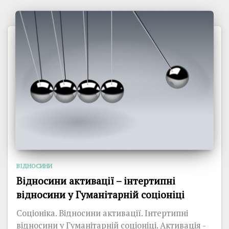
ВІДНОСИНИ
Відносини активації – інтертипні
відносини у Гуманітарній соціоніці
Соціоніка. Відносини активації. Інтертипні
відносини у Гуманітарній соціоніці. Активація -