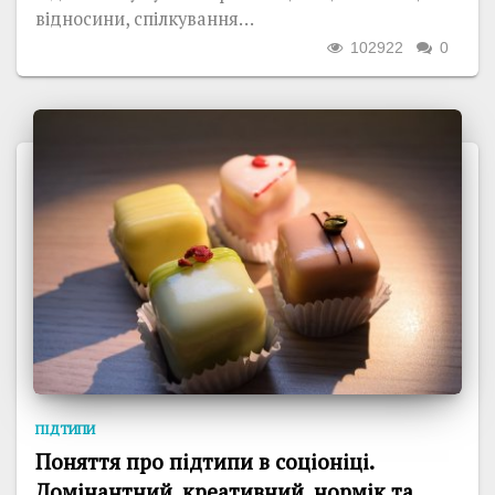
відносини, спілкування…
102922
0
ПІДТИПИ
Поняття про підтипи в соціоніці.
Домінантний, креативний, нормік та