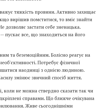
важує тяжкість провини. Активно захищає
 Якщо вирішив помститися, то вміє знайти
е дозволяє застати себе зненацька.
— пускає все, що знаходиться на його
еним та беземоційним. Болісно реагує на
необ'єктивності. Потребує фізичної
лишатися наодинці з однією людиною.
Насилу змінює звичний спосіб життя.
і, коли не можна ствердно сказати так чи
ідкріплені справами. Що ближче очікувана
хвилювання. Живе сьогоднішніми