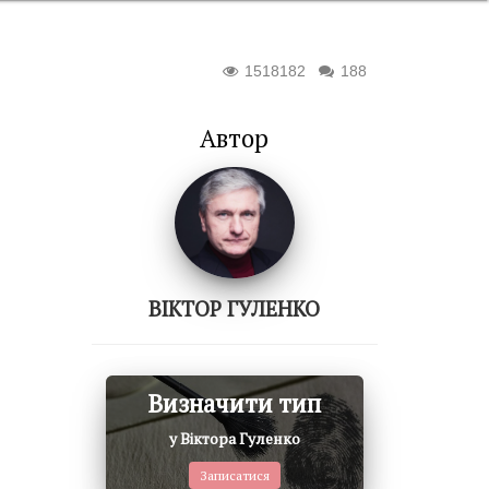
1518182
188
Автор
ВІКТОР ГУЛЕНКО
Визначити тип
у Віктора Гуленко
Записатися