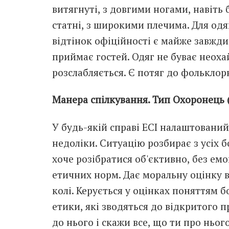
витягнуті, з довгими ногами, навіть 
статні, з широкими плечима. Для одяг
відтінок офіційності є майже завжди
приймає гостей. Одяг не буває неоха
розслабляється. Є потяг до фольклор
Манера спілкування. Тип Охоронець (Е
У будь-якій справі ЕСІ налаштований
недоліки. Ситуацію розбирає з усіх 
хоче розібратися об'єктивно, без е
етичних норм. Дає моральну оцінку 
колі. Керується у оцінках поняттям б
етики, які зводяться до відкритого 
до нього і скажи все, що ти про нь