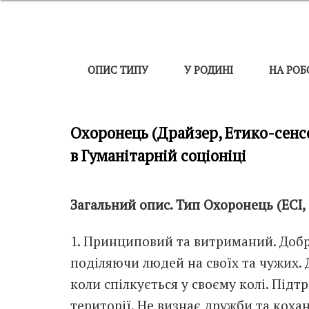
ОПИС ТИПУ
У РОДИНІ
НА РОБ
Охоронець (Драйзер, Етико-сенсор
в Гуманітарній соціоніці
Загальний опис. Тип Охоронець (ЕСІ, 
1. Принциповий та витриманий. Добр
поділяючи людей на своїх та чужих.
коли спілкується у своєму колі. Підт
території. Не визнає дружби та кохан