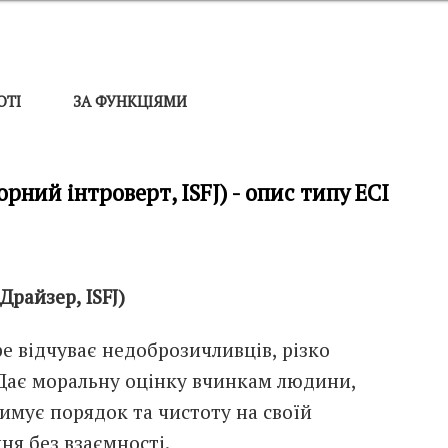
ОТІ
ЗА ФУНКЦІЯМИ
ний інтроверт, ISFJ) - опис типу ЕСІ
Драйзер, ISFJ)
е відчуває недоброзичливців, різко
 Дає моральну оцінку вчинкам людини,
римує порядок та чистоту на своїй
ня без взаємності.