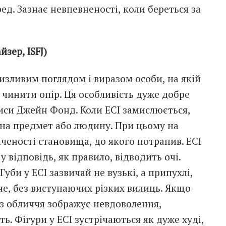
ед. Зазнає невпевненості, коли береться за
зер, ISFJ)
изливим поглядом і виразом особи, на якій
 чинити опір. Ця особливість дуже добре
иси Джейн Фонд. Коли ЕСІ замислюється,
 на предмет або людину. При цьому на
аченості становища, до якого потрапив. ЕСІ
у відповідь, як правило, відводить очі.
уби у ЕСІ зазвичай не вузькі, а припухлі,
не, без виступаючих різких вилиць. Якщо
з обличчя зображує невдоволення,
ть. Фігури у ЕСІ зустрічаються як дуже худі,