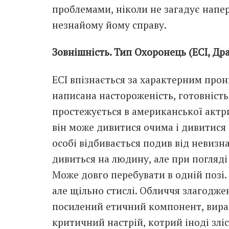
проблемами, ніколи не загадує напер
незнайому йому справу.
Зовнішність. Тип Охоронець (ЕСІ, Драй
ЕСІ впізнається за характерним прон
написана настороженість, готовність
простежується в американської актр
він може дивитися очима і дивитися
особі відбивається подив від невизн
дивиться на людину, але при погляді 
Може довго перебувати в одній позі. Г
але щільно стислі. Обличчя злагодже
посилений етичний компонент, вира
критичний настрій, котрий іноді зліс