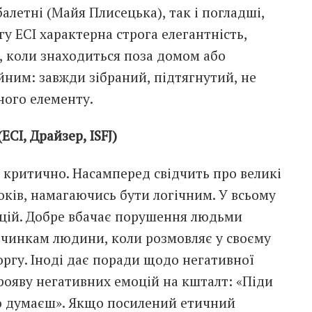
балетні (Майя Плисецька), так і погладші,
у ЕСІ характерна строга елегантність,
, коли знаходиться поза домом або
йним: завжди зібраний, підтягнутий, не
ного елементу.
СІ, Драйзер, ISFJ)
 критично. Насамперед свідчить про великі
боків, намагаючись бути логічним. У всьому
моцій. Добре вбачає порушення людьми
вчинкам людини, коли розмовляє у своєму
оргу. Іноді дає поради щодо негативної
прояву негативних емоцій на кшталт: «Піди
ого думаєш». Якщо посилений етичний