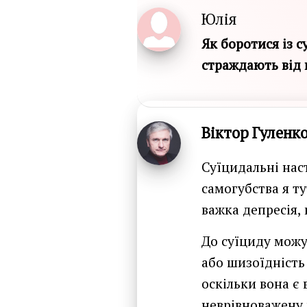
Юлія
Як боротися із 
страждають від 
Віктор Гуленк
Суїцидальні нас
самогубства я т
важка депресія,
До суїциду можут
або шизоїдність 
оскільки вона є
неврівноважену 