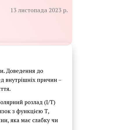
13 листопада 2023 р.
и. Доведення до
ед внутрішніх причин –
ття.
олярний розлад (I/T)
язок з функцією Т,
ни, яка має слабку чи