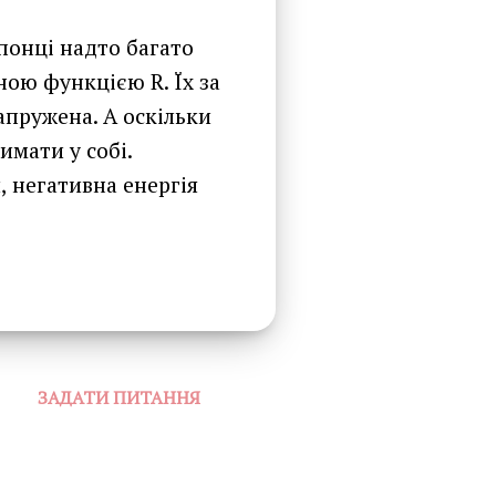
японці надто багато
ною функцією R. Їх за
апружена. А оскільки
имати у собі.
 негативна енергія
ЗАДАТИ ПИТАННЯ