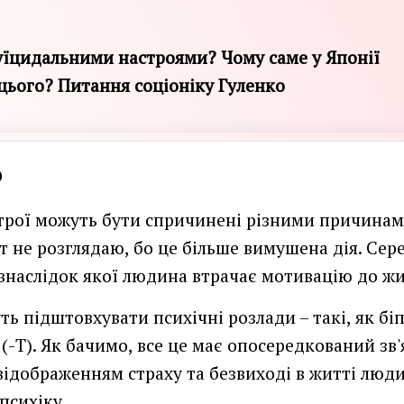
суїцидальними настроями? Чому саме у Японії
цього? Питання соціоніку Гуленко
о
трої можуть бути спричинені різними причинам
ут не розглядаю, бо це більше вимушена дія. Сер
 внаслідок якої людина втрачає мотивацію до жи
ь підштовхувати психічні розлади – такі, як біп
(-T). Як бачимо, все це має опосередкований зв'
 відображенням страху та безвиході в житті люди
психіку.