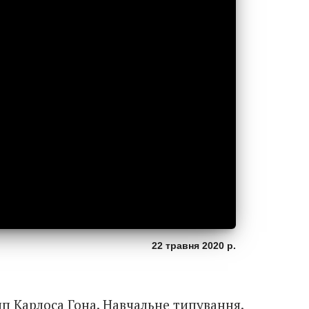
22 травня 2020 р.
ип Карлоса Гона. Навчальне типування.