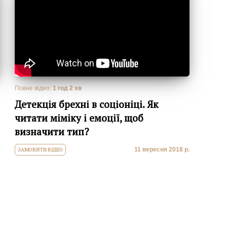
Повне відео:
1 год 2 хв
Детекція брехні в соціоніці. Як
читати міміку і емоції, щоб
визначити тип?
11 вересня 2018 р.
ЗАМОВИТИ ВІДЕО