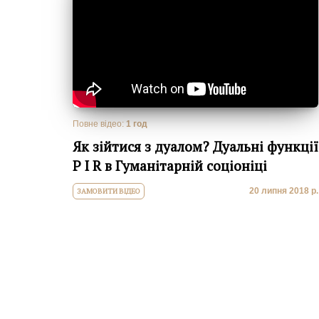
Повне відео:
1 год
Як зійтися з дуалом? Дуальні функції
Р І R в Гуманітарній соціоніці
20 липня 2018 р.
ЗАМОВИТИ ВІДЕО