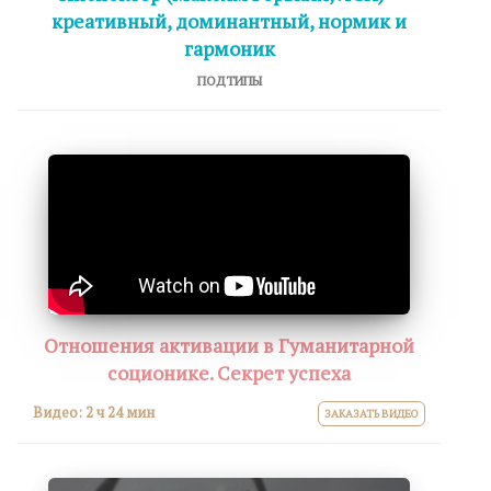
креативный, доминантный, нормик и
гармоник
ПОДТИПЫ
Отношения активации в Гуманитарной
соционике. Секрет успеха
Видео:
2 ч 24 мин
ЗАКАЗАТЬ ВИДЕО