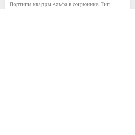
Подтипы квадры Альфа в соционике. Тип
Энтузиаст (Гюго, ЭСЭ) – креативный,
доминантный, нормирующий и
гармонизирующий подтипы. Доминантный
подтип...
32512
0