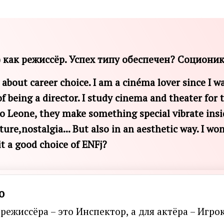
 как режиссёр. Успех типу обеспечен? Соционик
about career choice. I am a cinéma lover since I w
 being a director. I study cinema and theater for t
io Leone, they make something special vibrate insi
ture,nostalgia... But also in an aesthetic way. I wo
 it a good choice of ENFj?
о
режиссёра – это Инспектор, а для актёра – Игро