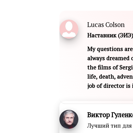
Lucas Colson
Наставник (ЭИЭ)
My questions are 
always dreamed of
the films of Serg
life, death, adven
job of director is
Виктор Гуленк
Лучший тип для 