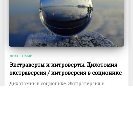
ДИХОТОМИИ
Экстраверты и интроверты. Дихотомия
экстраверсия / интроверсия в соционике
Дихотомии в соционике. Экстраверсия и
интроверсия. На физическом уровне
экстраверты отличаются от интровертов своей
способностью...
60551
2