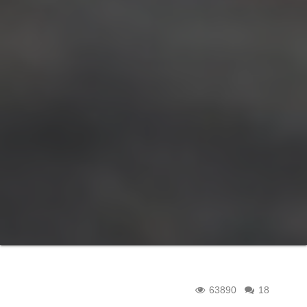
63890
18