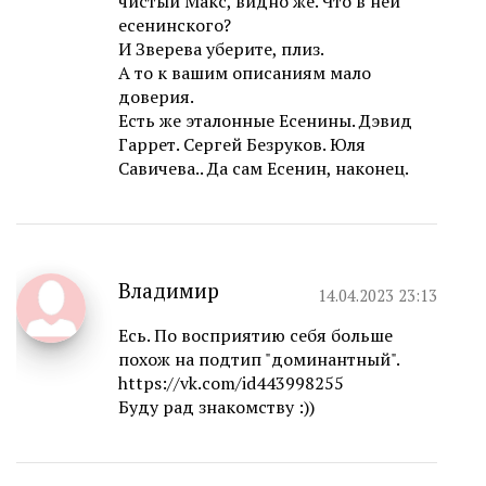
чистый Макс, видно же. Что в ней
есенинского?
И Зверева уберите, плиз.
А то к вашим описаниям мало
доверия.
Есть же эталонные Есенины. Дэвид
Гаррет. Сергей Безруков. Юля
Савичева.. Да сам Есенин, наконец.
Владимир
14.04.2023 23:13
Есь. По восприятию себя больше
похож на подтип "доминантный".
https://vk.com/id443998255
Буду рад знакомству :))