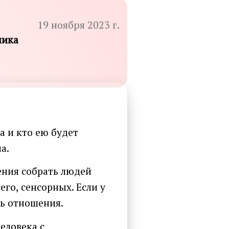
19 ноября 2023 г.
ника
а и кто ею будет
а.
ения собрать людей
го, сенсорных. Если у
ть отношения.
еловека с