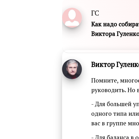
ГС
Как надо собира
Виктора Гуленк
Виктор Гуленк
Помните, многое
руководить. Но 
- Для большей у
одного типа или
вас в группе мн
- Для баланса в