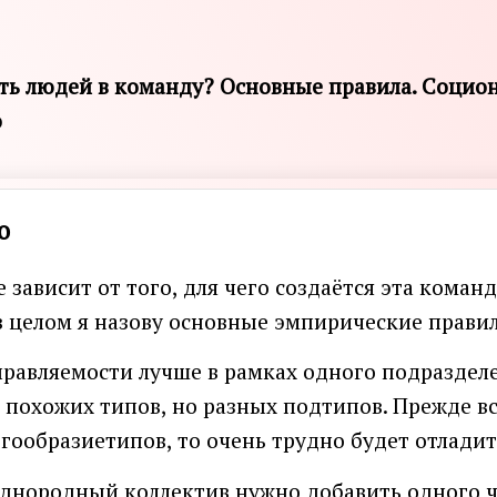
ть людей в команду? Основные правила. Социо
о
о
 зависит от того, для чего создаётся эта команд
в целом я назову основные эмпирические правил
правляемости лучше в рамках одного подраздел
 похожих типов, но разных подтипов. Прежде все
огообразиетипов, то очень трудно будет отлади
 однородный коллектив нужно добавить одного ч