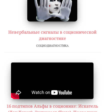
Невербальные сигналы в соционической
диагностике
СОЦИОДИАГНОСТИКА
16 подтипов Альфы в соционике: Искатель