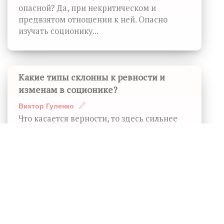
опасной? Да, при некритическом и
предвзятом отношении к ней. Опасно
изучать соционику...
Какие типы склонны к ревности и
изменам в соционике?
Виктор Гуленко
Что касается верности, то здесь сильнее
всего сказывается социальная форма
адаптации типа – подтип...
Весь социон!
12 января 2020. ФОТО. ВИДЕО
Смотреть