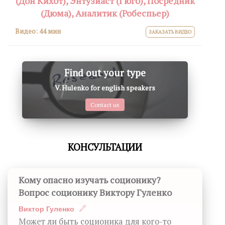
(Дон Кихот), Энтузиаст (Гюго), Посредник
(Дюма), Аналитик (Робеспьер)
Видео:
44 мин
ЗАКАЗАТЬ ВИДЕО
Find out your type
V. Hulenko for english speakers
Contact us
КОНСУЛЬТАЦИИ
Кому опасно изучать соционику?
Вопрос соционику Виктору Гуленко
Виктор Гуленко
Может ли быть соционика для кого-то