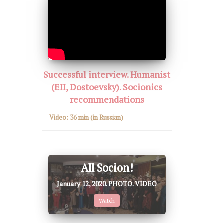
Successful interview. Humanist
(EII, Dostoevsky). Socionics
recommendations
Video:
36 min
(in Russian)
All Socion!
January 12, 2020. PHOTO. VIDEO
Watch