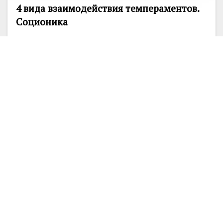
4 вида взаимодействия темпераментов.
Соционика
4 вида взаимодействия темпераментов.
Гуманитарная соционика. Для разграничения
различных видов темпераментных
взаимодействий...
16687
1