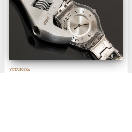
УСТАНОВКА
Управленческая установка
Проявляют на работе твердость
и организованность, реалистичность взглядов
и поступков. Всяческого рода фантазии
и смелые проекты...
22124
20