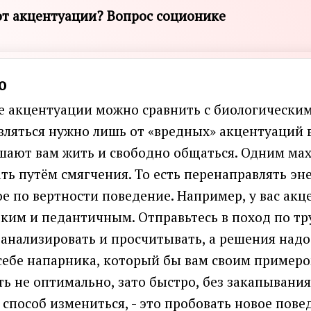
от акцентуации? Вопрос соционике
о
 акцентуации можно сравнить с биологическим
вляться нужно лишь от «вредных» акцентуаций в 
шают вам жить и свободно общаться. Одним махо
ть путём смягчения. То есть перенаправлять эн
 по вертности поведение. Например, у вас акце
бким и педантичным. Отправьтесь в поход по т
 анализировать и просчитывать, а решения над
себе напарника, который бы вам своим примеро
ь не оптимально, зато быстро, без закапывания 
способ измениться, - это пробовать новое пове