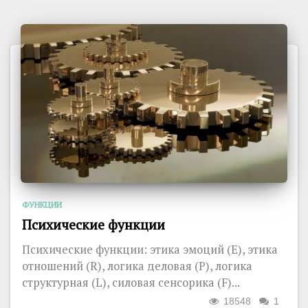
ФУНКЦИИ
Психические функции
Психические функции: этика эмоций (E), этика
отношений (R), логика деловая (P), логика
структурная (L), силовая сенсорика (F)...
18548
1