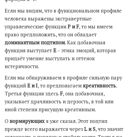
Если мы видим, что в функциональном профиле
человека выражены экстравертные
управленческие функции
P и
F
, то мы имеем
право предположить, что он обладает
доминантным подтипом
. Как добавочная
функция выступает
Е
– этика эмоций, которая
придаёт умение выступать и оттенок
истеричности.
Если мы обнаруживаем в профиле сильную пару
функций
Е и
I
, то предполагаем
креативность
.
Третья функция здесь
F
, она добавочная,
указывает драчливость и дерзость, в той или
иной степени присущую креативным.
О
нормирующих
я уже сказал. Этот подтип
прежде всего выражается через
L и
S
, что значит
склонность к порядку и стабильности. Третья же