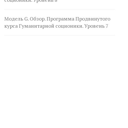
Модель G. Обзор. Программа Продвинутого
курса Гуманитарной соционики. Уровень 7
ВАЖНО ЗНАТЬ
Соционические тесты. Достоверны ли
результаты?
СОЦИОДИАГНОСТИКА