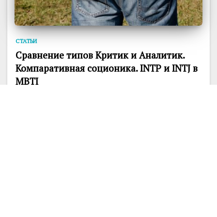
СТАТЬИ
Сравнение типов Критик и Аналитик.
Компаративная соционика. INTP и INTJ в
MBTI
Сравнение типов Критик и Аналитик в
Гуманитарной соционике. Компаративная
соционика. Как типы INTP и INTJ в MBTI...
46960
4