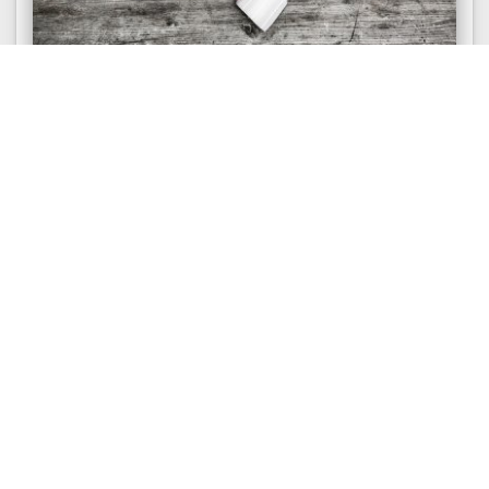
СОЦИОДИАГНОСТИКА
Оценка человека по базовым критериям
Что главное при оценке человека? Какие
качества в нем наиболее фундаментальные?
Ответ на этот вопрос зависит от того, с какой
целью...
27156
0