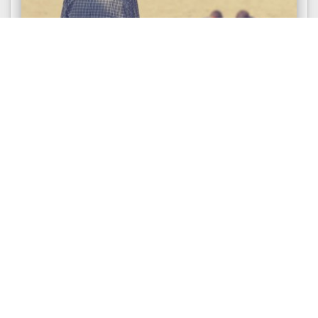
УСТАНОВКА
Сменяемость установок
Сменяемость сайентистов. Развитие любой
науки или теории начинается с проведения
экспериментов, обнаружения парадоксов...
10769
2