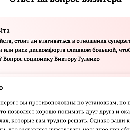
йта
ста, стоит ли втягиваться в отношения суперэг
ы или риск дискомфорта слишком большой, что
? Вопрос соционику Виктору Гуленко
о
уперэго вы противоположны по установкам, но 
то позволяет хорошо понимать друг друга и ок
чах, которые вам трудно решать. Однако ваши 
ы, что заставляет чувствовать неладное при сб