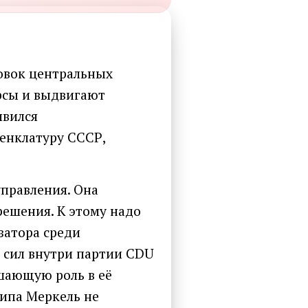
овок центральных
урсы и выдвигают
явился
енклатуру СССР,
правления. Она
решения. К этому надо
затора среди
 сил внутри партии CDU
шающую роль в её
ипа Меркель не