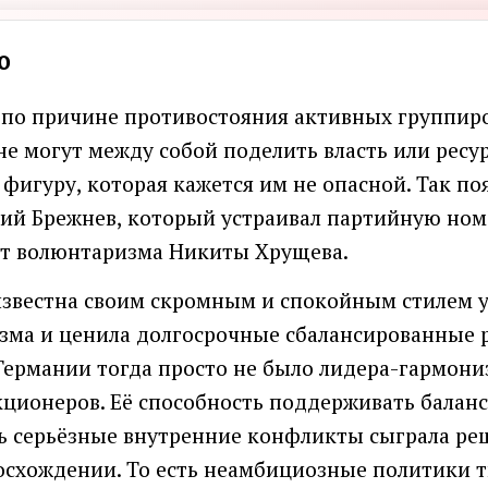
о
 по причине противостояния активных группир
не могут между собой поделить власть или рес
игуру, которая кажется им не опасной. Так по
й Брежнев, который устраивал партийную ном
 от волюнтаризма Никиты Хрущева.
известна своим скромным и спокойным стилем у
зма и ценила долгосрочные сбалансированные 
 Германии тогда просто не было лидера-гармони
ционеров. Её способность поддерживать баланс
ь серьёзные внутренние конфликты сыграла ре
осхождении. То есть неамбициозные политики т