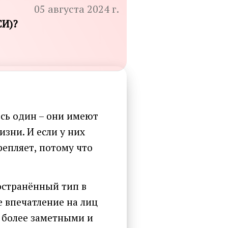
05 августа 2024 г.
СИ)?
есь один – они имеют
зни. И если у них
репляет, потому что
остранённый тип в
е впечатление на лиц
 более заметными и