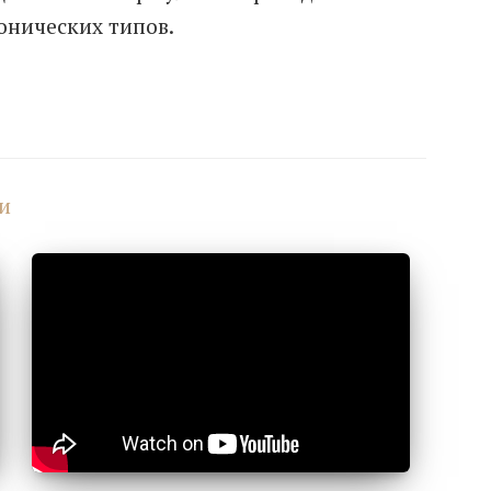
онических типов.
и