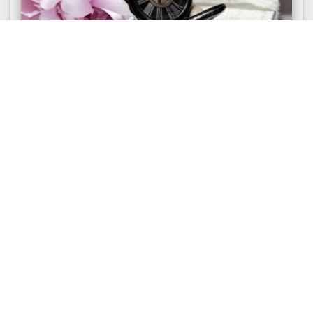
ДИХОТОМИИ
Сенсорики и интуиты. Дихотомия
сенсорность / интуитивность в
соционике
Дихотомии в соционике. Сенсорность и
интуитивность. В предметном, физическом
мире сенсорики, в отличие от интуитов,
чувствуют себя как...
75779
1