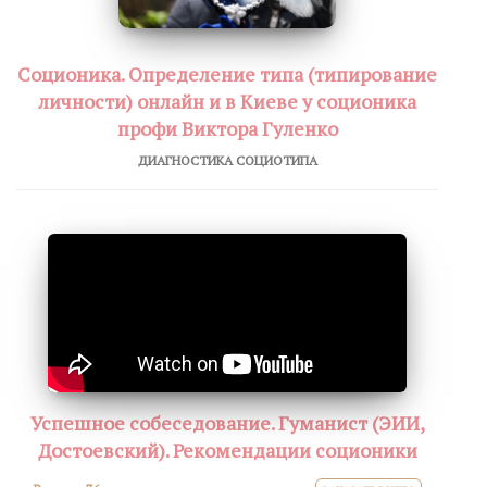
Соционика. Определение типа (типирование
личности) онлайн и в Киеве у соционика
профи Виктора Гуленко
ДИАГНОСТИКА СОЦИОТИПА
Успешное собеседование. Гуманист (ЭИИ,
Достоевский). Рекомендации соционики