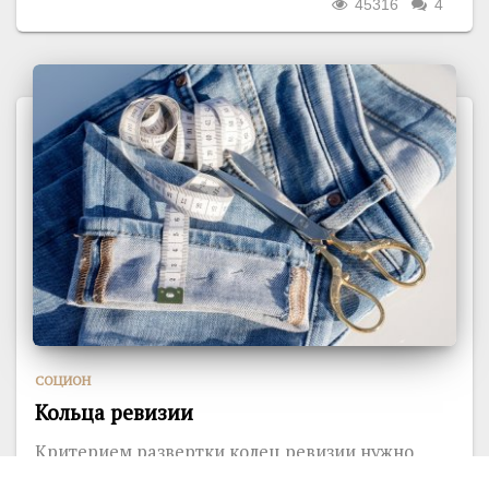
45316
4
СОЦИОН
Кольца ревизии
Критерием развертки колец ревизии нужно
взять цепочку квадр, сменяемость которых уже