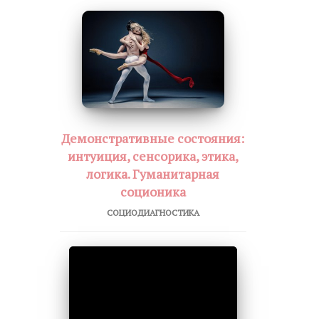
Демонстративные состояния:
интуиция, сенсорика, этика,
логика. Гуманитарная
соционика
СОЦИОДИАГНОСТИКА