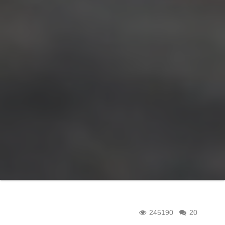
245190
20