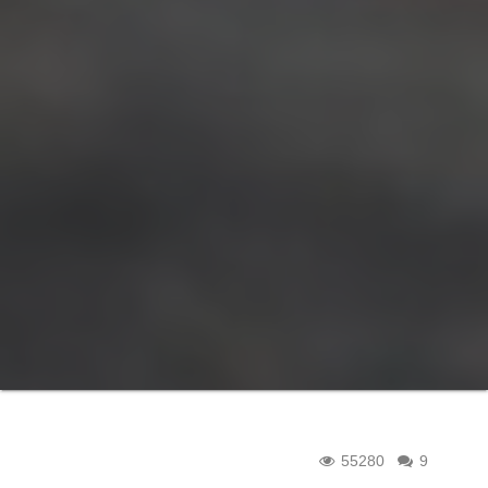
55280
9