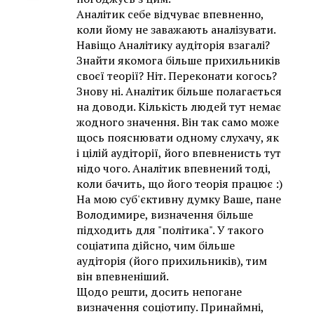
Аналітик себе відчуває впевненно,
коли йому не заважають аналізувати.
Навіщо Аналітику аудіторія взагалі?
Знайти якомога більше прихильників
своєї теорії? Ніт. Переконати когось?
Знову ні. Аналітик більше полагається
на доводи. Кількість людей тут немає
жодного значення. Він так само може
щось пояснювати одному слухачу, як
і цілій аудіторії, його впевненисть тут
нідо чого. Аналітик впевнений тоді,
коли бачить, що його теорія працює :)
На мою суб'єктивну думку Ваше, пане
Володимире, визначення більше
підходить для "політика". У такого
соціатипа дійсно, чим більше
аудіторія (його прихильників), тим
він впевненіший.
Щодо решти, досить непогане
визначення соціотипу. Принаймні,