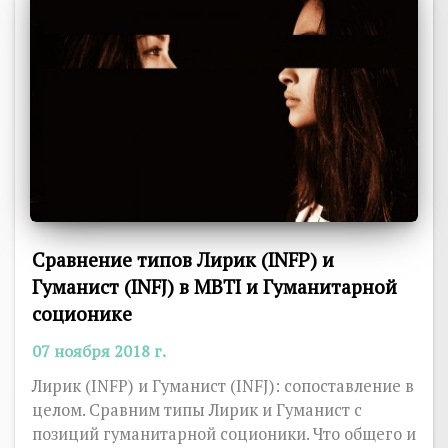
Сравнение типов Лирик (INFP) и
Гуманист (INFJ) в MBTI и Гуманитарной
соционике
07 ноября 2018 г.
Лирик (INFP) и Гуманист (INFJ): сопоставление в
целом. Сравним типы Лирик и Гуманист с
позиций гуманитарной соционики. Что общего и